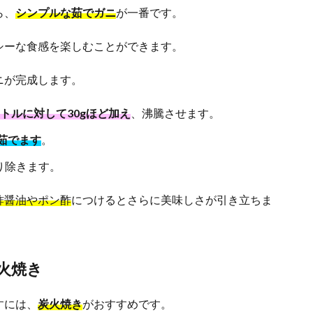
ら、
シンプルな茹でガニ
が一番です。
シーな食感を楽しむことができます。
ニが完成します。
トルに対して30gほど加え
、沸騰させます。
度茹でます
。
り除きます。
酢醤油やポン酢
につけるとさらに美味しさが引き立ちま
火焼き
すには、
炭火焼き
がおすすめです。