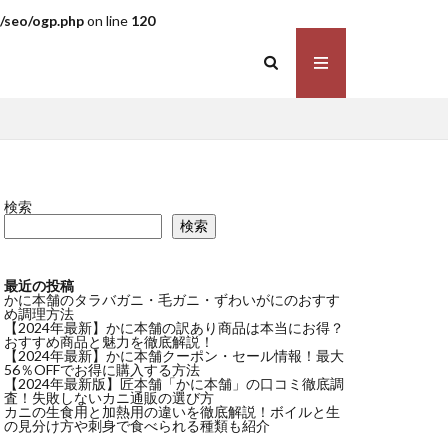
/seo/ogp.php
on line
120
検索
検索
最近の投稿
かに本舗のタラバガニ・毛ガニ・ずわいがにのおすす
め調理方法
【2024年最新】かに本舗の訳あり商品は本当にお得？
おすすめ商品と魅力を徹底解説！
【2024年最新】かに本舗クーポン・セール情報！最大
56％OFFでお得に購入する方法
【2024年最新版】匠本舗「かに本舗」の口コミ徹底調
査！失敗しないカニ通販の選び方
カニの生食用と加熱用の違いを徹底解説！ボイルと生
の見分け方や刺身で食べられる種類も紹介