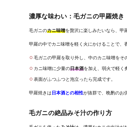
濃厚な味わい：毛ガニの甲羅焼き
毛ガニの
カニ味噌
を贅沢に楽しみたいなら、甲
甲羅の中でカニ味噌を軽く火にかけることで、
毛ガニの甲羅を取り外し、中のカニ味噌をそ
カニ味噌に少量の
日本酒
を加え、弱火で軽く
表面がふつふつと泡立ったら完成です。
甲羅焼きは
日本酒との相性
が抜群で、晩酌のお
毛ガニの絶品みそ汁の作り方
毛ガニを使った
みそ汁
は、濃厚なカニの出汁が